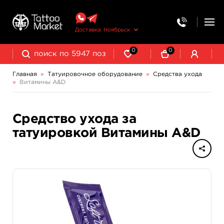
Доставка: Ноябрьск
0
0
Главная
»
Татуировочное оборудование
»
Средства ухода
»
Витамины A&D
Колпачки, подставки, миксеры для краски
Трансферная бумага и принадлежности
Средство ухода за
татуировкой Витамины A&D