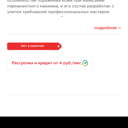
особенностей поражения кожи при нанесении
перманентного макияжа, и его состав разработан с
учетом требований профессиональных мастеров
перманентного макияжа. Состав крема включает в
себя витамины A и D, которые помогают снять
подробнее
воспаление и покраснение, а также успокоить сухую
и потрескавшуюся кожу губ.
В коробке - 100шт.
Нет в наличии
Состав:
Lanolin, white Petrolatum, Paraffin, Fragrance.
Рассрочка и кредит от 4 руб./мес.