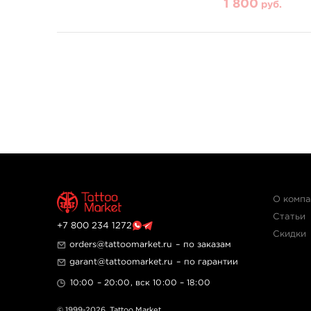
1 800
руб.
О комп
Статьи
+7 800 234 1272
Скидки
orders@tattoomarket.ru
– по заказам
garant@tattoomarket.ru
– по гарантии
10:00 – 20:00, вск 10:00 – 18:00
© 1999-2026,
Tattoo Market