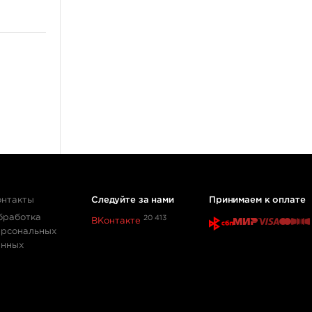
Источники питания
Педали, клип-корды
Барьерная защита
ещё 13
Перманентный макияж,
татуаж
Пигменты для татуажа
Машинки для
дермопигментации
Картриджи для перманента
онтакты
Следуйте за нами
Принимаем к оплате
Тренировочные коврики
бработка
20 413
ВКонтакте
Выведение и осветление
ерсональных
татуажа
анных
ещё 4
Мебель и фурнитура
Стулья