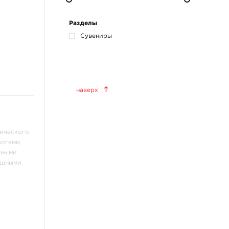
Разделы
Сувениры
Краски татуировочные
наверх
World Famous Tattoo Ink
KWADRON INX
Allegory Ink
сического
Xtreme Ink
рогами,
зными
KOKKAI Sumi
ящными
ещё 11
Татуировочное
оборудование
Татуировочные наборы
Татуировочные машинки