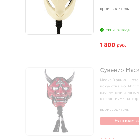
украшена изящными 
производитель
Есть на складе
1 800
руб.
Сувенир Маск
Маска Ханнья — это
искусства Но. Изго
изогнутыми и напо
отверстиями, котор
завитками и рельефн
производитель
Нет в наличи