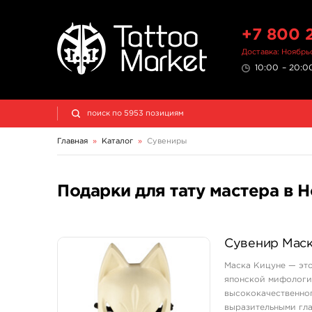
+7 800 
Доставка: Ноябрь
10:00 – 20:00
Главная
»
Каталог
»
Сувениры
Подарки для тату мастера в 
Сувенир Маск
Маска Кицуне — это
японской мифологии
высококачественног
выразительными гла