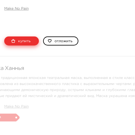
линиями и текстурами, ...
Make No Pain
купить
отложить
а Ханнья
 традиционная японская театральная маска, выполненная в стиле клас
товлена из высококачественного пластика с выразительными чертами: 
минающими демоническую природу, острыми клыками и глубокими гла
ые придают ей мистический и драматический вид. Маска украшена из
ыми деталями, подче ...
Make No Pain
и