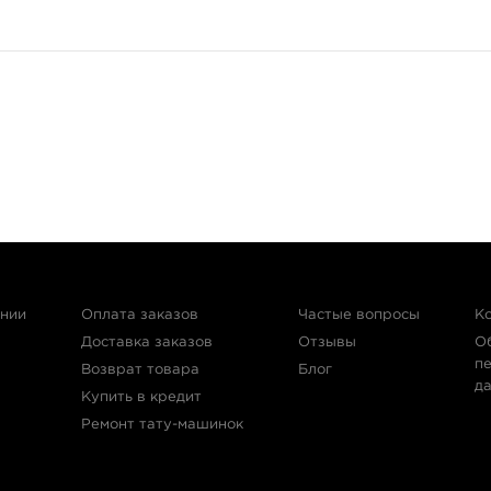
ании
Оплата заказов
Частые вопросы
К
Доставка заказов
Отзывы
О
п
Возврат товара
Блог
д
Купить в кредит
Ремонт тату-машинок