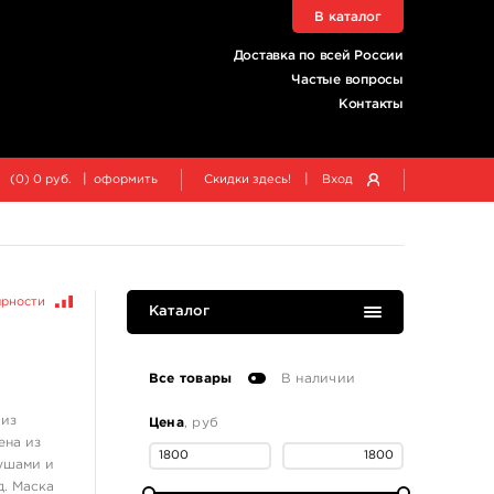
В каталог
Доставка по всей России
Частые вопросы
Контакты
|
|
(
0
)
0
руб.
оформить
Скидки здесь!
Вход
ярности
Каталог
Все товары
В наличии
 из
Цена
, руб
ена из
 ушами и
д. Маска