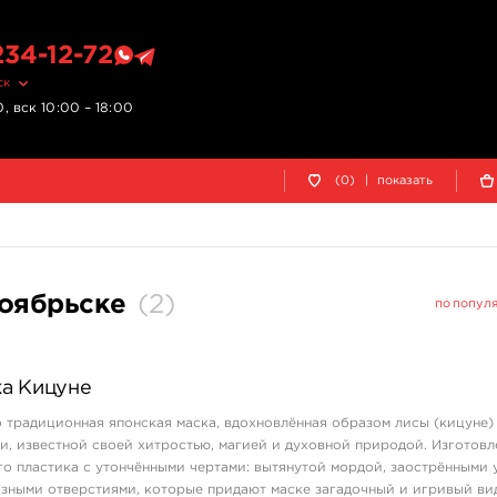
234-12-72
ск
, вск 10:00 – 18:00
(0)
|
показать
Ноябрьске
(
2
)
по попул
а Кицуне
 традиционная японская маска, вдохновлённая образом лисы (кицуне)
, известной своей хитростью, магией и духовной природой. Изготовл
о пластика с утончёнными чертами: вытянутой мордой, заострёнными
зными отверстиями, которые придают маске загадочный и игривый ви