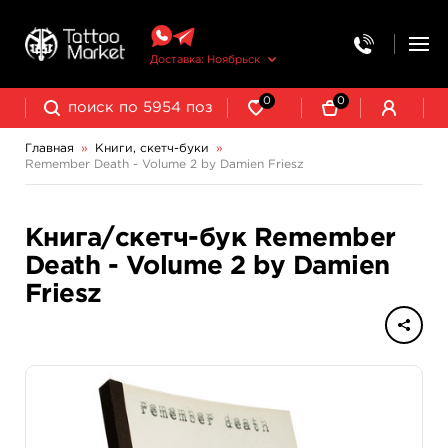
Доставка: Ноябрьск
0
0
Главная
»
Книги, скетч-буки
»
Remember Death - Volume 2 by Damien Friesz
Книга/скетч-бук Remember
Death - Volume 2 by Damien
Friesz