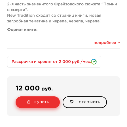
2-я часть знаменитого Фрейзовского сюжета “Помни
о смерти”.
New Tradition сходит со страниц книги, новая
загробная тематика и черепа, черепа, черепа!
Формат книги:
Обложка мягкая + защитная прозрачная пленка
подробнее
сверху.
8о страниц.
Бумага плотная, полу глянцевая.
Рассрочка и кредит от 2 000 руб./мес.
Размер книги: 28 х 21,5 х 1,5 см.
Издано в Соединенном Королевстве, в 2017г.
Язык‏: ‎Английский
12 000
руб.
Вес: 0,58 кг
купить
отложить
Состояние хорошее, обложка немного помятая и
пожелтела от времени.