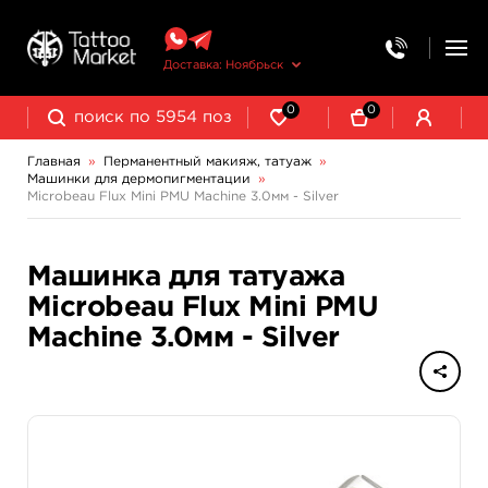
Доставка: Ноябрьск
0
0
Главная
»
Перманентный макияж, татуаж
»
Машинки для дермопигментации
»
Выведение и осветление татуажа
Microbeau Flux Mini PMU Machine 3.0мм - Silver
Машинка для татуажа
Microbeau Flux Mini PMU
Machine 3.0мм - Silver