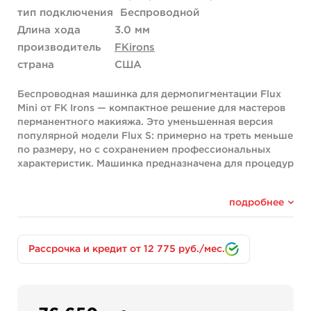
тип подключения
Беспроводной
Длина хода
3.0 мм
производитель
FKirons
страна
США
Беспроводная машинка для дермопигментации Flux
Mini от FK Irons — компактное решение для мастеров
перманентного макияжа. Это уменьшенная версия
популярной модели Flux S: примерно на треть меньше
по размеру, но с сохранением профессиональных
характеристик. Машинка предназначена для процедур
перманентного макияжа, удаления пигмента и
микропигментации кожи головы. Ход эксцентрика
подробнее
3.0мм оптимален для чёткого контура и насыщенного
покраса. Съёмный аккумулятор позволяет
продолжить работу без паузы — достаточно заменить
разрядившийся блок на заряженный.
Рассрочка и кредит от 12 775 руб./мес.
Ключевые особенности
Flux Mini работает от съёмного аккумулятора
PowerBolt Mini — это даёт свободу движений без