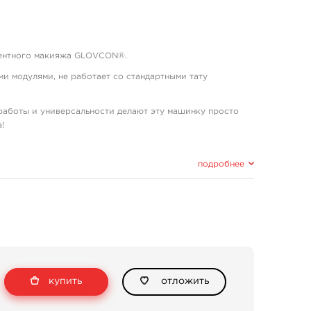
нентного макияжа GLOVCON®.
и модулями, не работает со стандартными тату
 работы и универсальности делают эту машинку просто
!
 вам работать.
подробнее
ть с любыми блоками питания для тату машинок.
купить
отложить