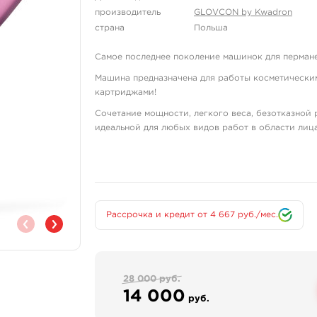
производитель
GLOVCON by Kwadron
страна
Польша
Самое последнее поколение машинок для перма
Машина предназначена для работы косметическим
картриджами!
Сочетание мощности, легкого веса, безотказной
идеальной для любых видов работ в области лица
Полное отсутствие вибрации - ничто не помешает
Благодаря RCA входу машинку можно использова
Характеристики:
Рассрочка и кредит от 4 667 руб./мес.
- Мощность: 4W
- Ход иглы: 3.5mm
- RCA соединение
28 000 руб.
14 000
- очень легкий корпус
руб.