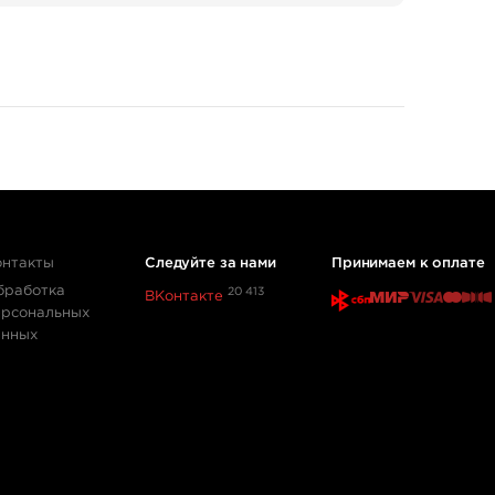
онтакты
Следуйте за нами
Принимаем к оплате
бработка
20 413
ВКонтакте
ерсональных
анных