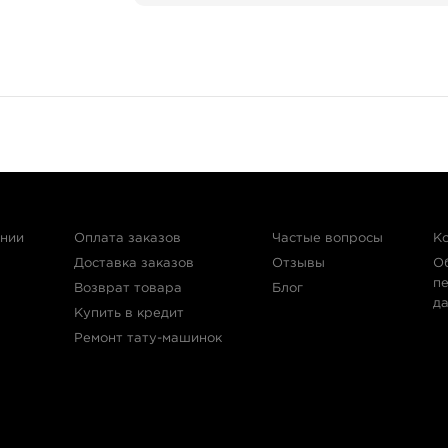
- отсутствие вибрации
- система защиты от сбоя напряжения
Вес машинки: 85 г
ании
Оплата заказов
Частые вопросы
К
Доставка заказов
Отзывы
О
п
Возврат товара
Блог
д
Купить в кредит
Ремонт тату-машинок