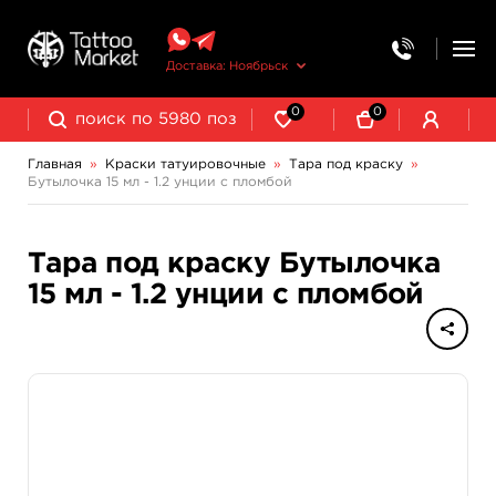
Доставка: Ноябрьск
0
0
Главная
»
Краски татуировочные
»
Тара под краску
»
Бутылочка 15 мл - 1.2 унции с пломбой
NE Pigments - светящиеся ультрафиолетовые пигменты
Тара под краску Бутылочка
15 мл - 1.2 унции с пломбой